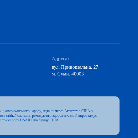
Адреса:
вул. Привокзальна, 27,
м. Суми, 40003
мці американського народу, наданій через Агентство США з
ва стійкої системи громадського здоров’я», який впроваджує
ажає точку зору USAID або Уряду США.