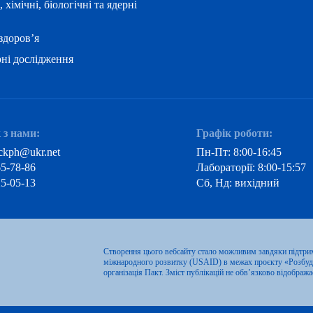
, хімічні, біологічні та ядерні
здоров’я
ні дослідження
 з нами:
Графік роботи:
ckph@ukr.net
Пн-Пт: 8:00-16:45
65-78-86
Лабораторії: 8:00-15:57
25-05-13
Сб, Нд: вихідний
Створення цього вебсайту стало можливим завдяки підтри
міжнародного розвитку (USAID) в межах проєкту «Розбудо
організація Пакт. Зміст публікацій не обв’язково відобр