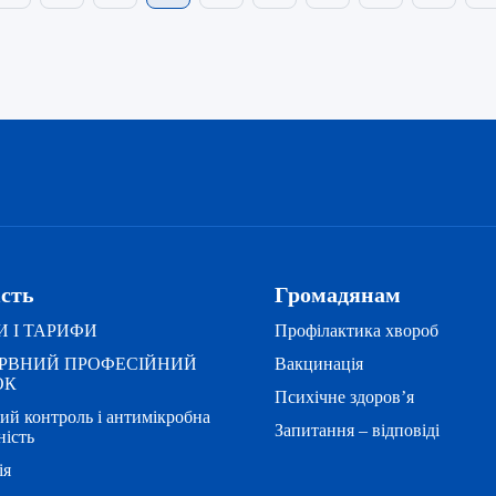
ість
Громадянам
 І ТАРИФИ
Профілактика хвороб
ЕРВНИЙ ПРОФЕСІЙНИЙ
Вакцинація
ОК
Психічне здоров’я
ий контроль і антимікробна
Запитання – відповіді
ність
ія