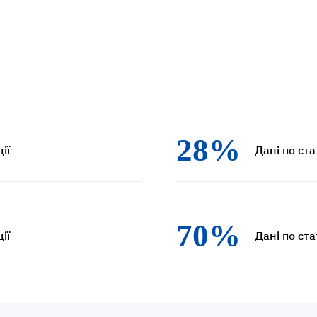
28%
ії
Дані по ста
70%
ії
Дані по ста