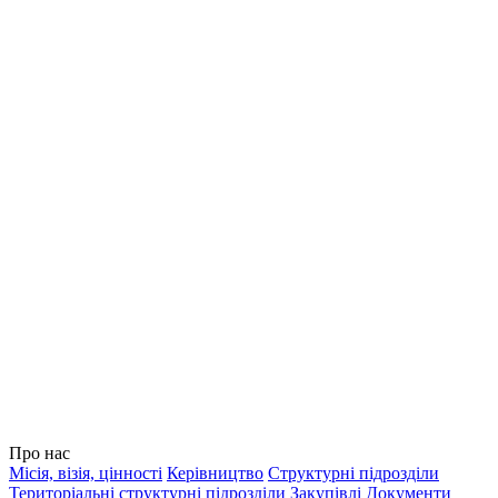
Про нас
Місія, візія, цінності
Керівництво
Структурні підрозділи
Територіальні структурні підрозділи
Закупівлі
Документи