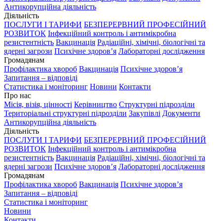
Антикорупційна діяльність
Діяльність
ПОСЛУГИ І ТАРИФИ
БЕЗПЕРЕРВНИЙ ПРОФЕСІЙНИЙ
РОЗВИТОК
Інфекційний контроль і антимікробна
резистентність
Вакцинація
Радіаційні, хімічні, біологічні та
ядерні загрози
Психічне здоров’я
Лабораторні дослідження
Громадянам
Профілактика хвороб
Вакцинація
Психічне здоров’я
Запитання – відповіді
Статистика і моніторинг
Новини
Контакти
Про нас
Місія, візія, цінності
Керівництво
Структурні підрозділи
Територіальні структурні підрозділи
Закупівлі
Документи
Антикорупційна діяльність
Діяльність
ПОСЛУГИ І ТАРИФИ
БЕЗПЕРЕРВНИЙ ПРОФЕСІЙНИЙ
РОЗВИТОК
Інфекційний контроль і антимікробна
резистентність
Вакцинація
Радіаційні, хімічні, біологічні та
ядерні загрози
Психічне здоров’я
Лабораторні дослідження
Громадянам
Профілактика хвороб
Вакцинація
Психічне здоров’я
Запитання – відповіді
Статистика і моніторинг
Новини
Контакти