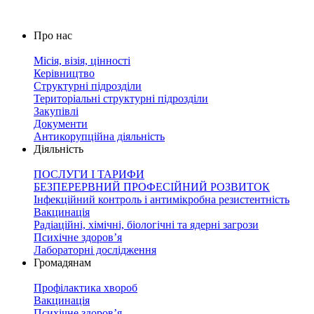
Про нас
Місія, візія, цінності
Керівництво
Структурні підрозділи
Територіальні структурні підрозділи
Закупівлі
Документи
Антикорупційна діяльність
Діяльність
ПОСЛУГИ І ТАРИФИ
БЕЗПЕРЕРВНИЙ ПРОФЕСІЙНИЙ РОЗВИТОК
Інфекційний контроль і антимікробна резистентність
Вакцинація
Радіаційні, хімічні, біологічні та ядерні загрози
Психічне здоров’я
Лабораторні дослідження
Громадянам
Профілактика хвороб
Вакцинація
Психічне здоров’я