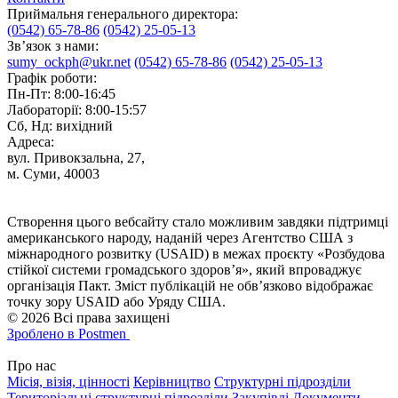
Приймальня генерального директора:
(0542) 65-78-86
(0542) 25-05-13
Зв’язок з нами:
sumy_ockph@ukr.net
(0542) 65-78-86
(0542) 25-05-13
Графік роботи:
Пн-Пт: 8:00-16:45
Лабораторії: 8:00-15:57
Сб, Нд: вихідний
Адреса:
вул. Привокзальна, 27,
м. Суми, 40003
Створення цього вебсайту стало можливим завдяки підтримці
американського народу, наданій через Агентство США з
міжнародного розвитку (USAID) в межах проєкту «Розбудова
стійкої системи громадського здоров’я», який впроваджує
організація Пакт. Зміст публікацій не обв’язково відображає
точку зору USAID або Уряду США.
© 2026 Всі права захищені
Зроблено в Postmen
Про нас
Місія, візія, цінності
Керівництво
Структурні підрозділи
Територіальні структурні підрозділи
Закупівлі
Документи