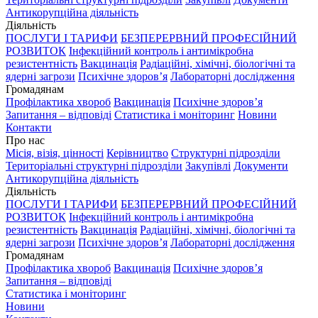
Антикорупційна діяльність
Діяльність
ПОСЛУГИ І ТАРИФИ
БЕЗПЕРЕРВНИЙ ПРОФЕСІЙНИЙ
РОЗВИТОК
Інфекційний контроль і антимікробна
резистентність
Вакцинація
Радіаційні, хімічні, біологічні та
ядерні загрози
Психічне здоров’я
Лабораторні дослідження
Громадянам
Профілактика хвороб
Вакцинація
Психічне здоров’я
Запитання – відповіді
Статистика і моніторинг
Новини
Контакти
Про нас
Місія, візія, цінності
Керівництво
Структурні підрозділи
Територіальні структурні підрозділи
Закупівлі
Документи
Антикорупційна діяльність
Діяльність
ПОСЛУГИ І ТАРИФИ
БЕЗПЕРЕРВНИЙ ПРОФЕСІЙНИЙ
РОЗВИТОК
Інфекційний контроль і антимікробна
резистентність
Вакцинація
Радіаційні, хімічні, біологічні та
ядерні загрози
Психічне здоров’я
Лабораторні дослідження
Громадянам
Профілактика хвороб
Вакцинація
Психічне здоров’я
Запитання – відповіді
Статистика і моніторинг
Новини