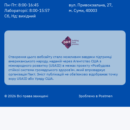
Пн-Пт: 8:00-16:45
вул. Привокзальна, 27,
Лабораторії: 8:00-15:57
м. Суми, 40003
Сб, Нд: вихідний
Створення цього вебсайту стало можливим завдяки підтримці
американського народу, наданій через Агентство США з
міжнародного розвитку (USAID) в межах проєкту «Розбудова
стійкої системи громадського здоров’я», який впроваджує
організація Пакт. Зміст публікацій не обв’язково відображає точку
зору USAID або Уряду США.
© 2026 Всі права захищені
Зроблено в Postmen