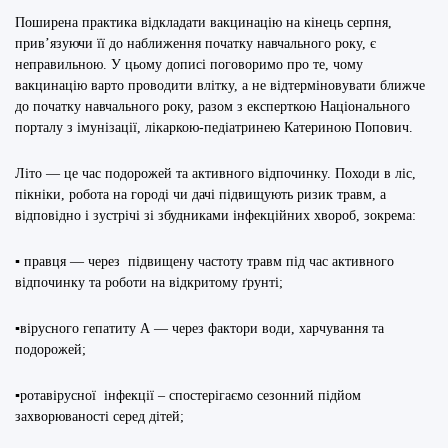
Поширена практика відкладати вакцинацію на кінець серпня,
прив’язуючи її до наближення початку навчального року, є
неправильною. У цьому дописі поговоримо про те, чому
вакцинацію варто проводити влітку, а не відтерміновувати ближче
до початку навчального року, разом з експерткою Національного
порталу з імунізації, лікаркою-педіатринею Катериною Попович.
Літо — це час подорожей та активного відпочинку. Походи в ліс,
пікніки, робота на городі чи дачі підвищують ризик травм, а
відповідно і зустрічі зі збудниками інфекційних хвороб, зокрема:
▪ правця — через підвищену частоту травм під час активного
відпочинку та роботи на відкритому ґрунті;
▪вірусного гепатиту А — через фактори води, харчування та
подорожей;
▪ротавірусної інфекції – спостерігаємо сезонний підйом
захворюваності серед дітей;