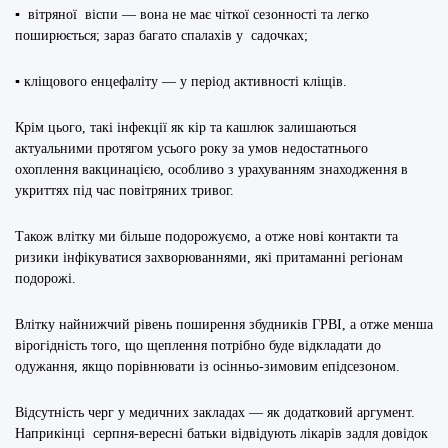
▪ вітряної віспи — вона не має чіткої сезонності та легко
поширюється; зараз багато спалахів у садочках;
▪ кліщового енцефаліту — у період активності кліщів.
Крім цього, такі інфекції як кір та кашлюк залишаються
актуальними протягом усього року за умов недостатнього
охоплення вакцинацією, особливо з урахуванням знаходження в
укриттях під час повітряних тривог.
Також влітку ми більше подорожуємо, а отже нові контакти та
ризики інфікуватися захворюваннями, які притаманні регіонам
подорожі.
Влітку найнижчий рівень поширення збудників ГРВІ, а отже менша
вірогідність того, що щеплення потрібно буде відкладати до
одужання, якщо порівнювати із осінньо-зимовим епідсезоном.
Відсутність черг у медичних закладах — як додатковий аргумент.
Наприкінці серпня-вересні батьки відвідують лікарів задля довідок