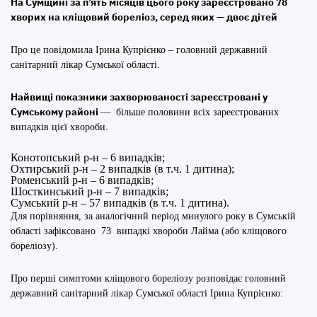
На Сумщині за п’ять місяців цього року зареєстровано 78
хворих на кліщовий бореліоз, серед яких — двоє дітей
Про це повідомила Ірина Купрієнко – головний державний
санітарний лікар Сумської області.
Найвищі показники захворюваності зареєстровані у
Сумському
районі
— більше половини всіх зареєстрованих
випадків цієї хвороби.
Конотопський р-н – 6 випадків;
Охтирський р-н – 2 випадків (в т.ч. 1 дитина);
Роменський р-н – 6 випадків;
Шосткинський р-н – 7 випадків;
Сумський р-н – 57 випадків (в т.ч. 1 дитина).
Для порівняння, за аналогічний період минулого року в Сумській
області зафіксовано 73 випадкі хвороби Лайма (або кліщового
бореліозу).
Про перші симптоми кліщового бореліозу розповідає головний
державний санітарний лікар Сумської області Ірина Купрієнко: