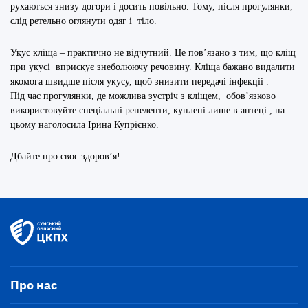
рухаються знизу догори і досить повільно. Тому, після прогулянки,
слід ретельно оглянути одяг і тіло.
Укус кліща – практично не відчутний. Це пов’язано з тим, що кліщ
при укусі вприскує знеболюючу речовину. Кліща бажано видалити
якомога швидше після укусу, щоб знизити передачі інфекціі .
Під час прогулянки, де можлива зустріч з кліщем, обов’язково
використовуйте спеціальні репеленти, куплені лише в аптеці , на
цьому наголосила Ірина Купрієнко.
Дбайте про своє здоров’я!
Про нас