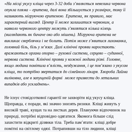
«
На місці укусу кліща через 3-32 доби з’являється невелика червона
опукла пляма – еритема, далі вона збільшується у розмірах, тому її
називають мігруючою еритемою. Еритема
, як правило, має
характерний вигляд. Центр її може залишатися червоним, а
навколо червоного центру можуть з’являтися кілька кілець
(виглядають як бичаче око або мішень). Мігруюча еритема не
викликає сверблячки і не болить. Потім може з’явитися лихоманка,
головний біль, біль у м’язах. Далі клінічні прояви наростають:
вражаються органи опорно – рухової системи, серцево – судинної,
нервова
система
. Клінічні прояви у кожної людини різні. Головне,
якщо людина помітила в’ялість, нездужання, і це пов’язано з укусом
кліща, то потрібно звертати
ся
до сімейного лікаря. Хвороба Лайма
виліковна, але в запущеній формі
може призвести до летальних
випадків
або ускладнень
».
Не існує стовідсоткової гарантії не захворіти від укусу кліща.
Щоправда, є поради, які значно знизять ризики. Кліщі живуть у
високій траві, кущах та на листках дерев. Плануючи відпочинок на
природі, потрібні відповідно одягатися. Якомога більше слід
захистити відкриті ділянки тіла. Треба пам’ятати: кліщі добре
помітні на світлому одязі. Потрапивши на тіло людини, кліщі