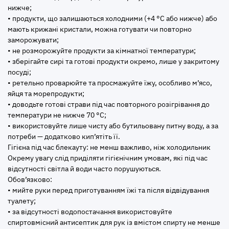
нижче;
• продукти, що залишаються холодними (+4 °C або нижче) або
мають крижані кристали, можна готувати чи повторно
заморожувати;
• не розморожуйте продукти за кімнатної температури;
• зберігайте сирі та готові продукти окремо, лише у закритому
посуді;
• ретельно проварюйте та просмажуйте їжу, особливо м’ясо,
яйця та морепродукти;
• доводьте готові страви під час повторного розігрівання до
температури не нижче 70 °C;
• використовуйте лише чисту або бутильовану питну воду, а за
потреби — додатково кип’ятіть її.
Гігієна під час блекауту: не менш важливо, ніж холодильник
Окрему увагу слід приділяти гігієнічним умовам, які під час
відсутності світла й води часто порушуються.
Обов’язково:
• мийте руки перед приготуванням їжі та після відвідування
туалету;
• за відсутності водопостачання використовуйте
спиртовмісний антисептик для рук із вмістом спирту не менше