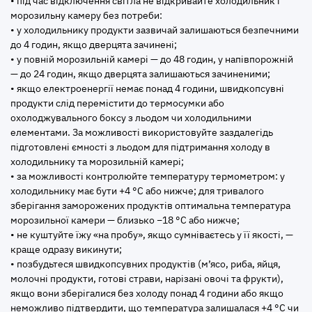
• під час відключення світла не відкривайте холодильник і
морозильну камеру без потреби:
• у холодильнику продукти зазвичай залишаються безпечними
до 4 годин, якщо дверцята зачинені;
• у повній морозильній камері — до 48 годин, у напівпорожній
— до 24 годин, якщо дверцята залишаються зачиненими;
• якщо електроенергії немає понад 4 години, швидкопсувні
продукти слід перемістити до термосумки або
охолоджувального боксу з льодом чи холодильними
елементами. За можливості використовуйте заздалегідь
підготовлені ємності з льодом для підтримання холоду в
холодильнику та морозильній камері;
• за можливості контролюйте температуру термометром: у
холодильнику має бути +4 °C або нижче; для тривалого
зберігання заморожених продуктів оптимальна температура
морозильної камери — близько −18 °C або нижче;
• не куштуйте їжу «на пробу», якщо сумніваєтесь у її якості, —
краще одразу викинути;
• позбудьтеся швидкопсувних продуктів (м’ясо, риба, яйця,
молочні продукти, готові страви, нарізані овочі та фрукти),
якщо вони зберігалися без холоду понад 4 години або якщо
неможливо підтвердити, що температура залишалася +4 °C чи