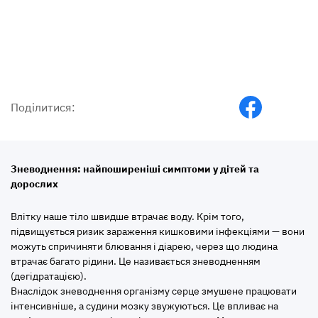
Поділитися:
Зневоднення: найпоширеніші симптоми у дітей та
дорослих
Влітку наше тіло швидше втрачає воду. Крім того,
підвищується ризик зараження кишковими інфекціями — вони
можуть спричиняти блювання і діарею, через що людина
втрачає багато рідини. Це називається зневодненням
(дегідратацією).
Внаслідок зневоднення організму серце змушене працювати
інтенсивніше, а судини мозку звужуються. Це впливає на