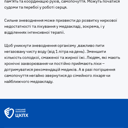
пам’ять та координацію рухів, самопочуття. Можуть початися
судоми та перебої у роботі серця.
Сильне зневоднення може призвести до розвитку ниркової
недостатності та лікування у медзакладі, зокрема, і у
відділеннях інтенсивної терапії.
Щоб уникнути зневоднення організму ,важливо пити
негазовану чисту воду (від 1 літра на день). Зменшити
кількість солодкої, смаженої та жирної їжі. Людям, які мають
хронічні захворювання чи постійно приймають ліки –
дотримуватися рекомендацій медиків. А в разі погіршення
самопочуття негайно звернутися до сімейного лікаря чи
найближчого медзакладу.